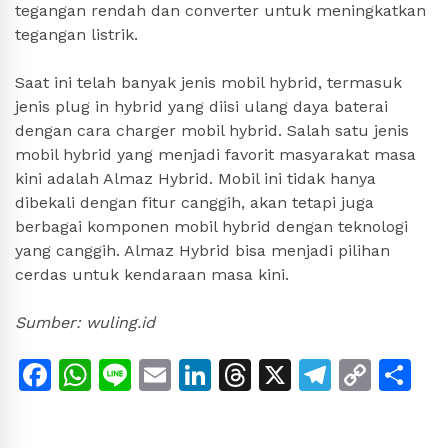
tegangan rendah dan converter untuk meningkatkan
tegangan listrik.
Saat ini telah banyak jenis mobil hybrid, termasuk
jenis plug in hybrid yang diisi ulang daya baterai
dengan cara charger mobil hybrid. Salah satu jenis
mobil hybrid yang menjadi favorit masyarakat masa
kini adalah Almaz Hybrid. Mobil ini tidak hanya
dibekali dengan fitur canggih, akan tetapi juga
berbagai komponen mobil hybrid dengan teknologi
yang canggih. Almaz Hybrid bisa menjadi pilihan
cerdas untuk kendaraan masa kini.
Sumber: wuling.id
Facebook
WhatsApp
Line
Email
LinkedIn
Threads
X
Telegr
Copy
Sh
Link